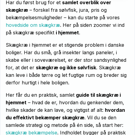
Har du først brug for et
samlet overblik over
skægkræ
– forskel fra sølvfisk, jura, pris og
bekæmpelsesmuligheder – kan du starte på vores
hovedside om skægkræ
. Her på siden zoomer vi ind
på skægkræ specifikt
i hjemmet
.
Skægkræ i hjemmet er et stigende problem i danske
boliger. Har du små, grå insekter langs paneler, i
skabe eller i soveværelset, er der stor sandsynlighed
for, at det er
skægkræ og ikke sølvfisk
. Skægkræ
kan leve i både tørre og let fugtige rum og breder sig
derfor hurtigt i hele boligen.
Her får du en praktisk, samlet
guide til skægkræ i
hjemmet
– hvad de er, hvordan du genkender dem,
hvilke skader de kan lave, og vigtigst af alt:
hvordan
du effektivt bekæmper skægkræ
. Vil du se den
samlede strategi og metode på én side, så start her:
skægkræ bekæmpelse
. Indholdet bygger på praktisk