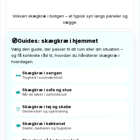
Voksen skægkræ i boligen – et typisk syn langs paneler og
vægge.
🧭
Guides: skægkræ i hjemmet
Vælg den guide, der passer til dit rum eller din situation –
og få konkrete råd til, hvordan du håndterer skægkræ i
hverdagen.
Skægkræ i sengen
🛏️
Tryghed i soveværelset
Skægkræ i sofa og stue
🛋️
Når de løber i opholdsrum
Skægkræ i tøj og skabe
👚
Garderober og opbevaring
Skægkræ i køkkenet
🍽️
Skabe, madvarer og hygiejne