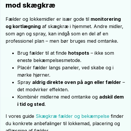
mod skægkræ
Fælder og lokkemidler er især gode til
monitorering
og kortlægning
af skægkræ i hjemmet. Andre midler,
som agn og spray, kan indgå som en del af en
professionel plan – men bør bruges med omtanke.
Brug fælder til at finde
hotspots
– ikke som
eneste bekæmpelsesmetode.
Placér fælder langs paneler, ved skabe og i
mørke hjørner.
Spray
aldrig direkte oven på agn eller fælder
–
det modvirker effekten.
Kombinér midlerne med omtanke og
adskil dem
i tid og sted
.
I vores guide
Skægkræ fælder og bekæmpelse
finder
du konkrete anbefalinger til lokkemad, placering og
aflæsning af fælder.