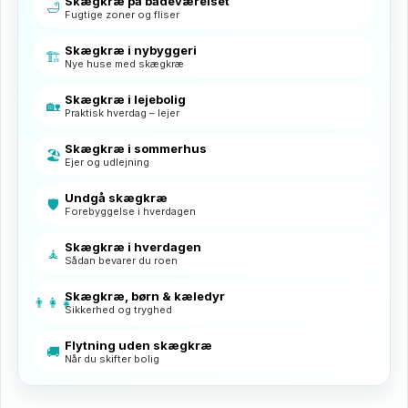
Skægkræ på badeværelset
🛁
Fugtige zoner og fliser
Skægkræ i nybyggeri
🏗️
Nye huse med skægkræ
Skægkræ i lejebolig
🏡
Praktisk hverdag – lejer
Skægkræ i sommerhus
🏖️
Ejer og udlejning
Undgå skægkræ
🛡️
Forebyggelse i hverdagen
Skægkræ i hverdagen
🧘
Sådan bevarer du roen
Skægkræ, børn & kæledyr
👨‍👩‍👧
Sikkerhed og tryghed
Flytning uden skægkræ
🚚
Når du skifter bolig