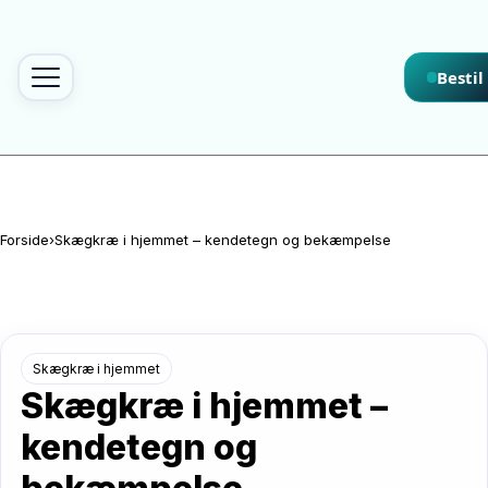
Spring til indhold
Bestil
Forside
›
Skægkræ i hjemmet – kendetegn og bekæmpelse
Skægkræ i hjemmet
Skægkræ i hjemmet –
kendetegn og