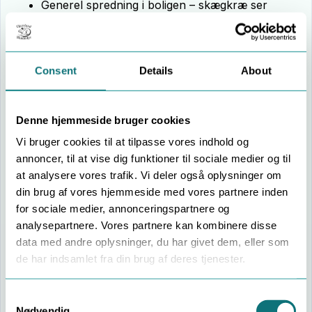
Generel spredning i boligen – skægkræ ser
soveværelset som endnu et rum med gode skjul
og føde.
På siden
Skægkræ i sengen
får du en fokuseret
Consent
Details
About
gennemgang af soveværelset og konkrete forslag til,
hvordan du skaber mere ro her.
Denne hjemmeside bruger cookies
Vi bruger cookies til at tilpasse vores indhold og
annoncer, til at vise dig funktioner til sociale medier og til
at analysere vores trafik. Vi deler også oplysninger om
din brug af vores hjemmeside med vores partnere inden
for sociale medier, annonceringspartnere og
analysepartnere. Vores partnere kan kombinere disse
data med andre oplysninger, du har givet dem, eller som
de har indsamlet fra din brug af deres tjenester.
Consent
Nødvendig