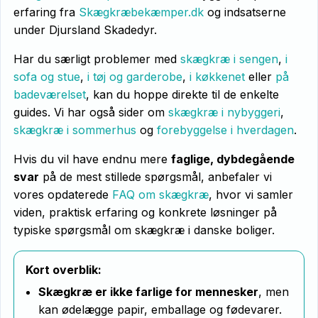
erfaring fra
Skægkræbekæmper.dk
og indsatserne
under Djursland Skadedyr.
Har du særligt problemer med
skægkræ i sengen
,
i
sofa og stue
,
i tøj og garderobe
,
i køkkenet
eller
på
badeværelset
, kan du hoppe direkte til de enkelte
guides. Vi har også sider om
skægkræ i nybyggeri
,
skægkræ i sommerhus
og
forebyggelse i hverdagen
.
Hvis du vil have endnu mere
faglige, dybdegående
svar
på de mest stillede spørgsmål, anbefaler vi
vores opdaterede
FAQ om skægkræ
, hvor vi samler
viden, praktisk erfaring og konkrete løsninger på
typiske spørgsmål om skægkræ i danske boliger.
Kort overblik:
Skægkræ er ikke farlige for mennesker
, men
kan ødelægge papir, emballage og fødevarer.