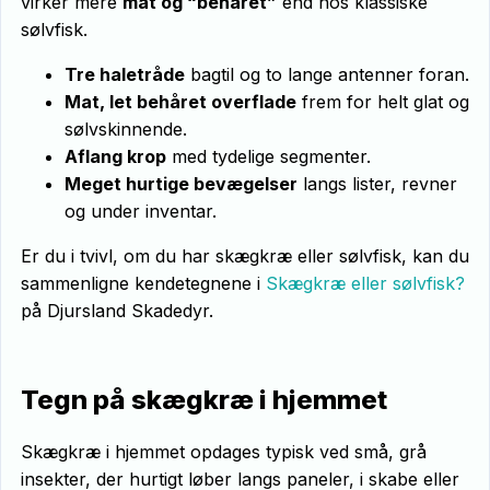
virker mere
mat og “behåret”
end hos klassiske
sølvfisk.
Tre haletråde
bagtil og to lange antenner foran.
Mat, let behåret overflade
frem for helt glat og
sølvskinnende.
Aflang krop
med tydelige segmenter.
Meget hurtige bevægelser
langs lister, revner
og under inventar.
Er du i tvivl, om du har skægkræ eller sølvfisk, kan du
sammenligne kendetegnene i
Skægkræ eller sølvfisk?
på Djursland Skadedyr.
Tegn på skægkræ i hjemmet
Skægkræ i hjemmet opdages typisk ved små, grå
insekter, der hurtigt løber langs paneler, i skabe eller