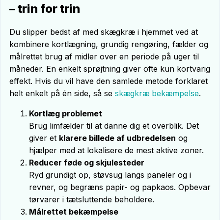
– trin for trin
Du slipper bedst af med skægkræ i hjemmet ved at
kombinere kortlægning, grundig rengøring, fælder og
målrettet brug af midler over en periode på uger til
måneder. En enkelt sprøjtning giver ofte kun kortvarig
effekt. Hvis du vil have den samlede metode forklaret
helt enkelt på én side, så se
skægkræ bekæmpelse
.
Kortlæg problemet
Brug limfælder til at danne dig et overblik. Det
giver et
klarere billede af udbredelsen
og
hjælper med at lokalisere de mest aktive zoner.
Reducer føde og skjulesteder
Ryd grundigt op, støvsug langs paneler og i
revner, og begræns papir- og papkaos. Opbevar
tørvarer i tætsluttende beholdere.
Målrettet bekæmpelse