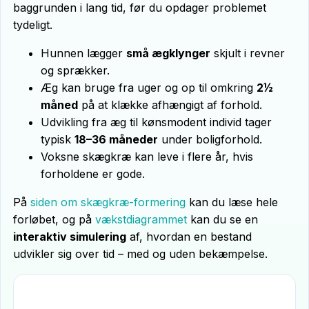
baggrunden i lang tid, før du opdager problemet
tydeligt.
Hunnen lægger
små ægklynger
skjult i revner
og sprækker.
Æg kan bruge fra uger og op til omkring
2½
måned
på at klække afhængigt af forhold.
Udvikling fra æg til kønsmodent individ tager
typisk
18–36 måneder
under boligforhold.
Voksne skægkræ kan leve i flere år, hvis
forholdene er gode.
På
siden om skægkræ-formering
kan du læse hele
forløbet, og på
vækstdiagrammet
kan du se en
interaktiv simulering
af, hvordan en bestand
udvikler sig over tid – med og uden bekæmpelse.