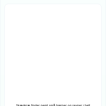
Skægkræ finder nemt små hjørner og revner i helt