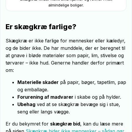
almindelige boliger.
Er skægkræ farlige?
Skægkræ er ikke farlige for mennesker eller kæledyr,
og de bider ikke. De har munddele, der er beregnet til
at gnave i bløde materialer som papir, lim, stivelse og
tørvarer – ikke hud. Generne handler derfor primært
om:
Materielle skader
på papir, bøger, tapetlim, pap
og emballage.
Forurening af madvarer
i skabe og på hylder.
Ubehag
ved at se skægkræ bevæge sig i stue,
seng eller langs vægge.
Er du bekymret for
skægkræ bid
, kan du læse mere
på siden
Skægkræ bider ikke mennesker – sådan gør