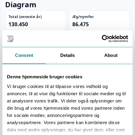
Diagram
Total (seneste år)
Æg/nymfer
130.450
86.475
Voksne i alt
Højeste tidligere total
43.975
44.000 (år 9)
Consent
Details
About
Sådan læses kurverne
Turkis linje = samlet bestand (voksne + nymfer). Rød
Denne hjemmeside bruger cookies
flade = æg/nymfer (førindikator for kommende
Vi bruger cookies til at tilpasse vores indhold og
voksne). Træk hen over kurven for værdier pr. år.
annoncer, til at vise dig funktioner til sociale medier og til
at analysere vores trafik. Vi deler også oplysninger om
143.495
din brug af vores hjemmeside med vores partnere inden
for sociale medier, annonceringspartnere og
114.796
analysepartnere. Vores partnere kan kombinere disse
data med andre oplysninger, du har givet dem, eller som
86.097