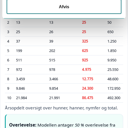
0
1
0
0
50
Afvis
1
1
0
25
50
2
13
13
25
50
3
25
26
25
650
4
37
39
325
1.250
5
199
202
625
1.850
6
511
515
925
9.950
7
972
978
4.975
25.550
8
3.459
3.466
12.775
48.600
9
9.846
9.854
24.300
172.950
10
21.984
21.991
86.475
492.300
Årsopdelt oversigt over hunner, hanner, nymfer og total.
Overlevelse:
Modellen antager
50 %
overlevelse fra