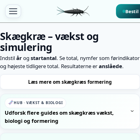
Bestil
Skægkræ – vækst og
simulering
Indstil
år
og
startantal
. Se total, nymfer som førindikator
og højeste tidligere total. Resultaterne er
anslåede
.
Læs mere om skægkræs formering
HUB · VÆKST & BIOLOGI
Udforsk flere guides om skægkræs vækst,
biologi og formering