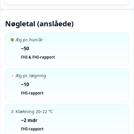
Nøgletal (anslåede)
Æg pr. hun/år
~50
FHI & FHI-rapport
Æg pr. lægning
~10
FHI-rapport
Klækning 20–22 °C
~2 mdr
FHI-rapport