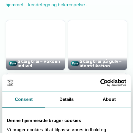
hjemmet – kendetegn og bekæmpelse
.
Skægkræ – voksen
Skægkræ på gulv –
Foto
Foto
individ
identifikation
Consent
Details
About
Monitorering med diskrete fælder
Fælde
Denne hjemmeside bruger cookies
Vi bruger cookies til at tilpasse vores indhold og