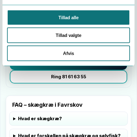
Udvidet forløb (4 besøg på 12 mdr.)
3.900 kr.
Tillad alle
Priser er inkl. moms og kørsel i Favrskov Kommune
(huse op til 200 m²). Besøget omfatter
inspektion
,
Tillad valgte
målrettet behandling
og
kort rådgivning om
forebyggelse
.
Afvis
Bestil tid
Ring 81 61 63 55
FAQ – skægkræ i Favrskov
Hvad er skægkræ?
Hvad er forskellen på skægkræ og sølvfisk?