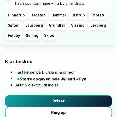
Favrskov Kommune – fra by til landsby.
Hinnerup
Hadsten
Hammel
Ulstrup
Thorsø
Søften
Laurbjerg
Grundfør
Vissing
Lerbjerg
Foldby
Selling
Skjød
Listen er eksempler; vi dækker hele Favrskov Kommune.
Klar besked
Fast kørsel på Djursland & omegn
Større opgaver: hele Jylland + Fyn
Akut & diskret udførelse
Priser
Ring op