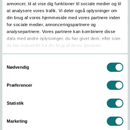
annoncer, til at vise dig funktioner til sociale medier og til
Fast pris fra 975 kr. inkl. moms og
Se
at analysere vores trafik. Vi deler også oplysninger om
pakker
kørsel
din brug af vores hjemmeside med vores partnere inden
for sociale medier, annonceringspartnere og
analysepartnere. Vores partnere kan kombinere disse
Derfor os
data med andre oplysninger, du har givet dem, eller som
de har indsamlet fra din brug af deres tjenester.
Skånsom behandling
Fast pris
Consent
Hurtig hjælp
Sikker for børn og dyr
Nødvendig
Selection
Pakker & priser
Præferencer
Basis (1 besøg)
1.000 kr.
Statistik
Basis+ (2 besøg)
2.000 kr.
Anbefalet
Marketing