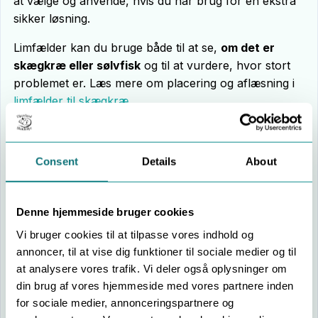
at vælge og anvende, hvis du har brug for en ekstra
sikker løsning.
Limfælder kan du bruge både til at se,
om det er
skægkræ eller sølvfisk
og til at vurdere, hvor stort
problemet er. Læs mere om placering og aflæsning i
limfælder til skægkræ
.
Giftfri tiltag, der altid er sikre
Consent
Details
About
Uanset om du har børn, kæledyr eller ej, er der nogle
tiltag, der er både sikre og fornuftige:
Denne hjemmeside bruger cookies
støvsug langs paneler, bag møbler og i skabe
Vi bruger cookies til at tilpasse vores indhold og
jævnligt
annoncer, til at vise dig funktioner til sociale medier og til
begræns papkasser, bunker og steder, hvor ting
at analysere vores trafik. Vi deler også oplysninger om
står urørt i måneder
din brug af vores hjemmeside med vores partnere inden
tæt revner ved fodlister, rør og sokler, hvor
for sociale medier, annonceringspartnere og
skægkræ kan bevæge sig rundt.