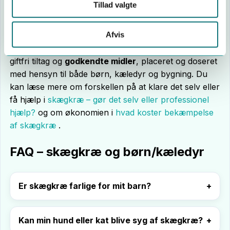
tid, uden at det bliver bedre
Tillad valgte
du er usikker på, hvilke midler der er sikre at
bruge i netop din bolig.
Afvis
En professionel plan kombinerer typisk limfælder,
giftfri tiltag og
godkendte midler
, placeret og doseret
med hensyn til både børn, kæledyr og bygning. Du
kan læse mere om forskellen på at klare det selv eller
få hjælp i
skægkræ – gør det selv eller professionel
hjælp?
og om økonomien i
hvad koster bekæmpelse
af skægkræ
.
FAQ – skægkræ og børn/kæledyr
Er skægkræ farlige for mit barn?
Kan min hund eller kat blive syg af skægkræ?