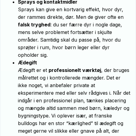
Sprays og kontaktmidler
Sprays kan give en kortvarig effekt, hvor dyr,
der rammes direkte, dør. Men de giver ofte en
falsk tryghed
: du ser færre dyr i nogle dage,
mens selve problemet fortsætter i skjulte
områder. Samtidig skal du passe på, hvor du
sprøjter i rum, hvor børn leger eller dyr
opholder sig.
Ædegift
Ædegift er et
professionelt værktøj
, der bruges
målrettet og i kontrollerede mængder. Det er
ikke noget, vi anbefaler private at
eksperimentere med eller selv rådgives i. Når det
indgår i en professionel plan, tænkes placering
og mængde altid sammen med børn, kæledyr og
bygningstype. Vi oplever især, at franske
bulldogs har en stor “kærlighed” til ædegift og
meget gerne vil slikke eller gnave på alt, der