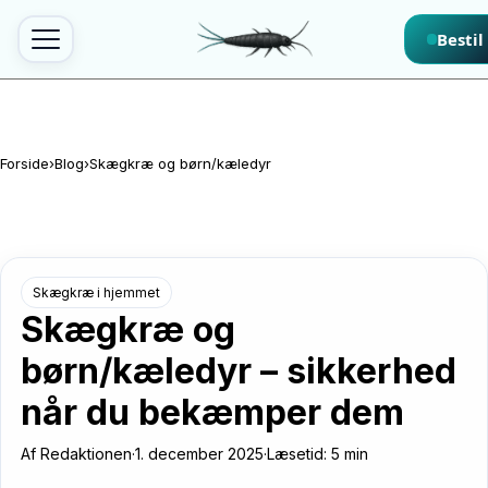
Spring til indhold
Bestil
Forside
›
Blog
›
Skægkræ og børn/kæledyr
Skægkræ i hjemmet
Skægkræ og
børn/kæledyr – sikkerhed
når du bekæmper dem
Af
Redaktionen
·
1. december 2025
·
Læsetid: 5 min