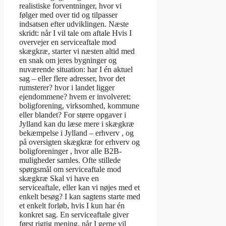
realistiske forventninger, hvor vi
følger med over tid og tilpasser
indsatsen efter udviklingen. Næste
skridt: når I vil tale om aftale Hvis I
overvejer en serviceaftale mod
skægkræ, starter vi næsten altid med
en snak om jeres bygninger og
nuværende situation: har I én aktuel
sag – eller flere adresser, hvor det
rumsterer? hvor i landet ligger
ejendommene? hvem er involveret:
boligforening, virksomhed, kommune
eller blandet? For større opgaver i
Jylland kan du læse mere i skægkræ
bekæmpelse i Jylland – erhverv , og
på oversigten skægkræ for erhverv og
boligforeninger , hvor alle B2B-
muligheder samles. Ofte stillede
spørgsmål om serviceaftale mod
skægkræ Skal vi have en
serviceaftale, eller kan vi nøjes med et
enkelt besøg? I kan sagtens starte med
et enkelt forløb, hvis I kun har én
konkret sag. En serviceaftale giver
først rigtig mening, når I gerne vil