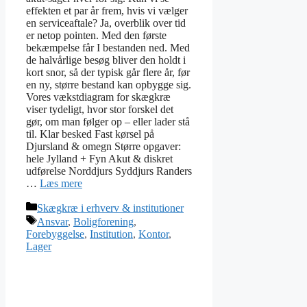
effekten et par år frem, hvis vi vælger
en serviceaftale? Ja, overblik over tid
er netop pointen. Med den første
bekæmpelse får I bestanden ned. Med
de halvårlige besøg bliver den holdt i
kort snor, så der typisk går flere år, før
en ny, større bestand kan opbygge sig.
Vores vækstdiagram for skægkræ
viser tydeligt, hvor stor forskel det
gør, om man følger op – eller lader stå
til. Klar besked Fast kørsel på
Djursland & omegn Større opgaver:
hele Jylland + Fyn Akut & diskret
udførelse Norddjurs Syddjurs Randers
…
Læs mere
Skægkræ i erhverv & institutioner
Ansvar
,
Boligforening
,
Forebyggelse
,
Institution
,
Kontor
,
Lager