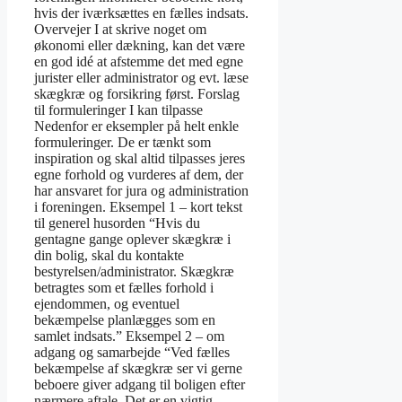
hvis der iværksættes en fælles indsats.
Overvejer I at skrive noget om
økonomi eller dækning, kan det være
en god idé at afstemme det med egne
jurister eller administrator og evt. læse
skægkræ og forsikring først. Forslag
til formuleringer I kan tilpasse
Nedenfor er eksempler på helt enkle
formuleringer. De er tænkt som
inspiration og skal altid tilpasses jeres
egne forhold og vurderes af dem, der
har ansvaret for jura og administration
i foreningen. Eksempel 1 – kort tekst
til generel husorden “Hvis du
gentagne gange oplever skægkræ i
din bolig, skal du kontakte
bestyrelsen/administrator. Skægkræ
betragtes som et fælles forhold i
ejendommen, og eventuel
bekæmpelse planlægges som en
samlet indsats.” Eksempel 2 – om
adgang og samarbejde “Ved fælles
bekæmpelse af skægkræ ser vi gerne
beboere giver adgang til boligen efter
nærmere aftale. Det er en vigtig