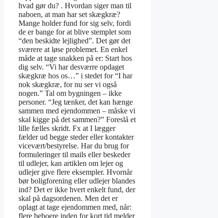
hvad gør du? . Hvordan siger man til
naboen, at man har set skægkræ?
Mange holder fund for sig selv, fordi
de er bange for at blive stemplet som
“den beskidte lejlighed”. Det gør det
sværere at løse problemet. En enkel
måde at tage snakken på er: Start hos
dig selv. “Vi har desværre opdaget
skægkræ hos os…” i stedet for “I har
nok skægkræ, for nu ser vi også
nogen.” Tal om bygningen – ikke
personer. “Jeg tænker, det kan hænge
sammen med ejendommen – måske vi
skal kigge på det sammen?” Foreslå et
lille fælles skridt. Fx at I lægger
fælder ud begge steder eller kontakter
vicevært/bestyrelse. Har du brug for
formuleringer til mails eller beskeder
til udlejer, kan artiklen om lejer og
udlejer give flere eksempler. Hvornår
bør boligforening eller udlejer blandes
ind? Det er ikke hvert enkelt fund, der
skal på dagsordenen. Men det er
oplagt at tage ejendommen med, når:
flere beboere inden for kort tid melder