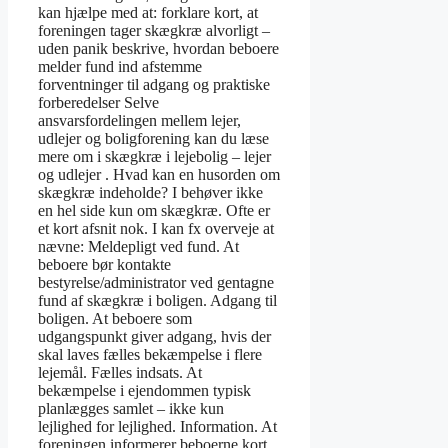
kan hjælpe med at: forklare kort, at
foreningen tager skægkræ alvorligt –
uden panik beskrive, hvordan beboere
melder fund ind afstemme
forventninger til adgang og praktiske
forberedelser Selve
ansvarsfordelingen mellem lejer,
udlejer og boligforening kan du læse
mere om i skægkræ i lejebolig – lejer
og udlejer . Hvad kan en husorden om
skægkræ indeholde? I behøver ikke
en hel side kun om skægkræ. Ofte er
et kort afsnit nok. I kan fx overveje at
nævne: Meldepligt ved fund. At
beboere bør kontakte
bestyrelse/administrator ved gentagne
fund af skægkræ i boligen. Adgang til
boligen. At beboere som
udgangspunkt giver adgang, hvis der
skal laves fælles bekæmpelse i flere
lejemål. Fælles indsats. At
bekæmpelse i ejendommen typisk
planlægges samlet – ikke kun
lejlighed for lejlighed. Information. At
foreningen informerer beboerne kort,