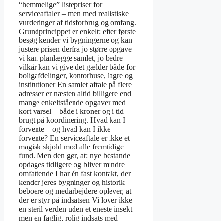
“hemmelige” listepriser for
serviceaftaler – men med realistiske
vurderinger af tidsforbrug og omfang.
Grundprincippet er enkelt: efter første
besøg kender vi bygningerne og kan
justere prisen derfra jo større opgave
vi kan planlægge samlet, jo bedre
vilkår kan vi give det gælder både for
boligafdelinger, kontorhuse, lagre og
institutioner En samlet aftale på flere
adresser er næsten altid billigere end
mange enkeltstående opgaver med
kort varsel – både i kroner og i tid
brugt på koordinering. Hvad kan I
forvente – og hvad kan I ikke
forvente? En serviceaftale er ikke et
magisk skjold mod alle fremtidige
fund. Men den gør, at: nye bestande
opdages tidligere og bliver mindre
omfattende I har én fast kontakt, der
kender jeres bygninger og historik
beboere og medarbejdere oplever, at
der er styr på indsatsen Vi lover ikke
en steril verden uden et eneste insekt –
men en faglig, rolig indsats med