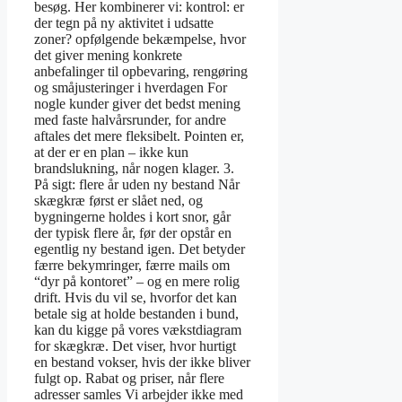
besøg. Her kombinerer vi: kontrol: er
der tegn på ny aktivitet i udsatte
zoner? opfølgende bekæmpelse, hvor
det giver mening konkrete
anbefalinger til opbevaring, rengøring
og småjusteringer i hverdagen For
nogle kunder giver det bedst mening
med faste halvårsrunder, for andre
aftales det mere fleksibelt. Pointen er,
at der er en plan – ikke kun
brandslukning, når nogen klager. 3.
På sigt: flere år uden ny bestand Når
skægkræ først er slået ned, og
bygningerne holdes i kort snor, går
der typisk flere år, før der opstår en
egentlig ny bestand igen. Det betyder
færre bekymringer, færre mails om
“dyr på kontoret” – og en mere rolig
drift. Hvis du vil se, hvorfor det kan
betale sig at holde bestanden i bund,
kan du kigge på vores vækstdiagram
for skægkræ. Det viser, hvor hurtigt
en bestand vokser, hvis der ikke bliver
fulgt op. Rabat og priser, når flere
adresser samles Vi arbejder ikke med