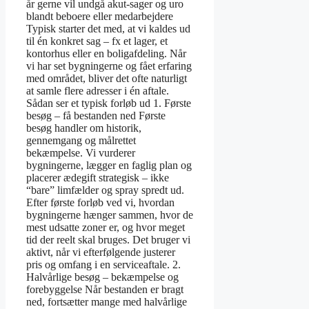
år gerne vil undgå akut-sager og uro
blandt beboere eller medarbejdere
Typisk starter det med, at vi kaldes ud
til én konkret sag – fx et lager, et
kontorhus eller en boligafdeling. Når
vi har set bygningerne og fået erfaring
med området, bliver det ofte naturligt
at samle flere adresser i én aftale.
Sådan ser et typisk forløb ud 1. Første
besøg – få bestanden ned Første
besøg handler om historik,
gennemgang og målrettet
bekæmpelse. Vi vurderer
bygningerne, lægger en faglig plan og
placerer ædegift strategisk – ikke
“bare” limfælder og spray spredt ud.
Efter første forløb ved vi, hvordan
bygningerne hænger sammen, hvor de
mest udsatte zoner er, og hvor meget
tid der reelt skal bruges. Det bruger vi
aktivt, når vi efterfølgende justerer
pris og omfang i en serviceaftale. 2.
Halvårlige besøg – bekæmpelse og
forebyggelse Når bestanden er bragt
ned, fortsætter mange med halvårlige