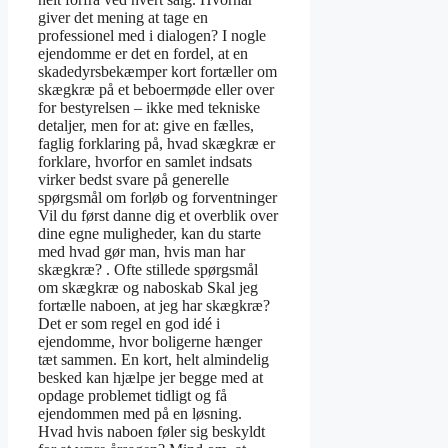
giver det mening at tage en
professionel med i dialogen? I nogle
ejendomme er det en fordel, at en
skadedyrsbekæmper kort fortæller om
skægkræ på et beboermøde eller over
for bestyrelsen – ikke med tekniske
detaljer, men for at: give en fælles,
faglig forklaring på, hvad skægkræ er
forklare, hvorfor en samlet indsats
virker bedst svare på generelle
spørgsmål om forløb og forventninger
Vil du først danne dig et overblik over
dine egne muligheder, kan du starte
med hvad gør man, hvis man har
skægkræ? . Ofte stillede spørgsmål
om skægkræ og naboskab Skal jeg
fortælle naboen, at jeg har skægkræ?
Det er som regel en god idé i
ejendomme, hvor boligerne hænger
tæt sammen. En kort, helt almindelig
besked kan hjælpe jer begge med at
opdage problemet tidligt og få
ejendommen med på en løsning.
Hvad hvis naboen føler sig beskyldt