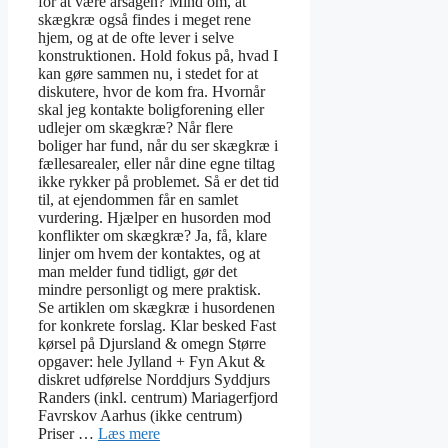
for at være årsagen? Mind om, at
skægkræ også findes i meget rene
hjem, og at de ofte lever i selve
konstruktionen. Hold fokus på, hvad I
kan gøre sammen nu, i stedet for at
diskutere, hvor de kom fra. Hvornår
skal jeg kontakte boligforening eller
udlejer om skægkræ? Når flere
boliger har fund, når du ser skægkræ i
fællesarealer, eller når dine egne tiltag
ikke rykker på problemet. Så er det tid
til, at ejendommen får en samlet
vurdering. Hjælper en husorden mod
konflikter om skægkræ? Ja, få, klare
linjer om hvem der kontaktes, og at
man melder fund tidligt, gør det
mindre personligt og mere praktisk.
Se artiklen om skægkræ i husordenen
for konkrete forslag. Klar besked Fast
kørsel på Djursland & omegn Større
opgaver: hele Jylland + Fyn Akut &
diskret udførelse Norddjurs Syddjurs
Randers (inkl. centrum) Mariagerfjord
Favrskov Aarhus (ikke centrum)
Priser …
Læs mere