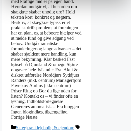
med kraftige midler på egen hånd.
Hvordan undgår vi, at husorden om
skægkræ skaber unødig uro? Hold
teksten kort, konkret og nøgtern.
Beskriv, at skægkræ typisk er et
praktisk driftsproblem, at foreningen
har en plan, og at beboere hjælper ved
at melde fund og give adgang ved
behov. Undgå dramatiske
formuleringer og lange advarsler – det
skaber sjældent mere handling, kun
mere bekymring. Klar besked Fast
kørsel på Djursland & omegn Større
opgaver: hele Jylland + Fyn Akut &
diskret udførelse Norddjurs Syddjurs
Randers (inkl. centrum) Mariagerfjord
Favrskov Aarhus (ikke centrum)
Priser Ring op Bor du lige uden for
listen? Kontakt os – vi finder ofte en
løsning. Indholdsfortegnelse
Genereres automatisk… Fra bloggen
Ingen blogindlæg tilgængelige.
Forrige Næste
Skægkræ i lejebolig & ejendom