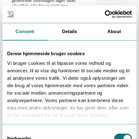
generende foreningen tager fund
alvorligt, når der er gentagne
meldinger beboere hjælper ved at
melde fund og følge praktiske
anvisninger Har I brug for mere
materiale til beboerinformation, kan
Consent
Details
About
en del af teksten hentes fra generelle
sider som skægkræ i boligforening og
hovedguiden til skægkræ i hjemmet.
Når I overvejer en fælles aftale
Denne hjemmeside bruger cookies
Husorden kan ikke stå alene, hvis der
allerede er udbredte fund i flere
Vi bruger cookies til at tilpasse vores indhold og
opgange eller ejendomme. Her er
annoncer, til at vise dig funktioner til sociale medier og til
næste skridt typisk en fælles plan
at analysere vores trafik. Vi deler også oplysninger om
mellem administration, bestyrelse og
en professionel skadedyrsbekæmper. I
din brug af vores hjemmeside med vores partnere inden
Jylland arbejder vi bl.a. med
for sociale medier, annonceringspartnere og
boligforeninger og boligselskaber med
analysepartnere. Vores partnere kan kombinere disse
flere adresser. På skægkræ for erhverv
og boligforeninger kan I se, hvordan
data med andre oplysninger, du har givet dem, eller som
en samlet B2B-løsning kan bygges
de har indsamlet fra din brug af deres tjenester.
op. Ofte stillede spørgsmål om
skægkræ i husorden Skal skægkræ
altid nævnes specifikt i husordenen?
Consent
Ikke nødvendigvis. Mindre
Nødvendig