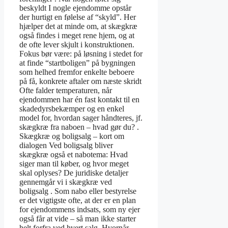
beskyldt I nogle ejendomme opstår
der hurtigt en følelse af “skyld”. Her
hjælper det at minde om, at skægkræ
også findes i meget rene hjem, og at
de ofte lever skjult i konstruktionen.
Fokus bør være: på løsning i stedet for
at finde “startboligen” på bygningen
som helhed fremfor enkelte beboere
på få, konkrete aftaler om næste skridt
Ofte falder temperaturen, når
ejendommen har én fast kontakt til en
skadedyrsbekæmper og en enkel
model for, hvordan sager håndteres, jf.
skægkræ fra naboen – hvad gør du? .
Skægkræ og boligsalg – kort om
dialogen Ved boligsalg bliver
skægkræ også et nabotema: Hvad
siger man til køber, og hvor meget
skal oplyses? De juridiske detaljer
gennemgår vi i skægkræ ved
boligsalg . Som nabo eller bestyrelse
er det vigtigste ofte, at der er en plan
for ejendommens indsats, som ny ejer
også får at vide – så man ikke starter
helt forfra ved hvert salg. Hvornår