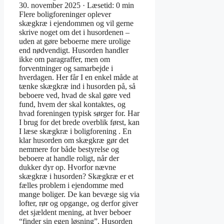
30. november 2025 · Læsetid: 0 min
Flere boligforeninger oplever
skægkræ i ejendommen og vil gerne
skrive noget om det i husordenen –
uden at gøre beboerne mere urolige
end nødvendigt. Husorden handler
ikke om paragraffer, men om
forventninger og samarbejde i
hverdagen. Her får I en enkel måde at
tænke skægkræ ind i husorden på, så
beboere ved, hvad de skal gøre ved
fund, hvem der skal kontaktes, og
hvad foreningen typisk sørger for. Har
I brug for det brede overblik først, kan
I læse skægkræ i boligforening . En
klar husorden om skægkræ gør det
nemmere for både bestyrelse og
beboere at handle roligt, når der
dukker dyr op. Hvorfor nævne
skægkræ i husorden? Skægkræ er et
fælles problem i ejendomme med
mange boliger. De kan bevæge sig via
lofter, rør og opgange, og derfor giver
det sjældent mening, at hver beboer
“finder sin egen løsning”. Husorden