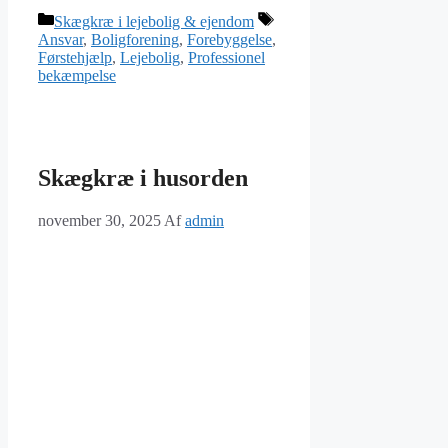
Skægkræ i lejebolig & ejendom
Ansvar
,
Boligforening
,
Forebyggelse
,
Førstehjælp
,
Lejebolig
,
Professionel
bekæmpelse
Skægkræ i husorden
november 30, 2025
Af
admin