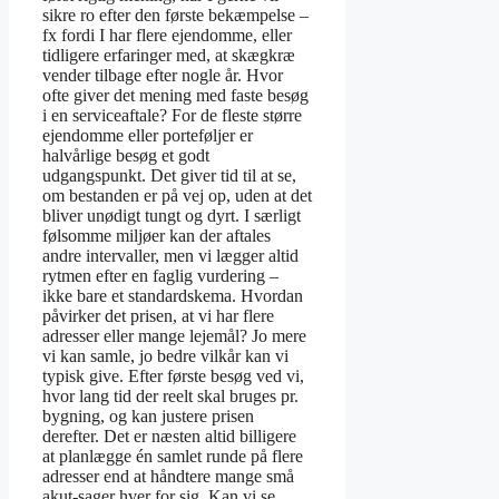
sikre ro efter den første bekæmpelse –
fx fordi I har flere ejendomme, eller
tidligere erfaringer med, at skægkræ
vender tilbage efter nogle år. Hvor
ofte giver det mening med faste besøg
i en serviceaftale? For de fleste større
ejendomme eller porteføljer er
halvårlige besøg et godt
udgangspunkt. Det giver tid til at se,
om bestanden er på vej op, uden at det
bliver unødigt tungt og dyrt. I særligt
følsomme miljøer kan der aftales
andre intervaller, men vi lægger altid
rytmen efter en faglig vurdering –
ikke bare et standardskema. Hvordan
påvirker det prisen, at vi har flere
adresser eller mange lejemål? Jo mere
vi kan samle, jo bedre vilkår kan vi
typisk give. Efter første besøg ved vi,
hvor lang tid der reelt skal bruges pr.
bygning, og kan justere prisen
derefter. Det er næsten altid billigere
at planlægge én samlet runde på flere
adresser end at håndtere mange små
akut-sager hver for sig. Kan vi se