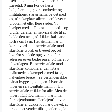
Redaktionen · 29. november 2025 ·
Læsetid: 0 min For de fleste
boligforeninger, virksomheder og
institutioner starter samarbejdet med
os, når skægkræ allerede er blevet et
problem ét eller flere steder. Vi
hjælper med at få bestanden ned – og
bruger derefter en serviceaftale til at
holde den nede, så I ikke skal starte
forfra om få år. Her gennemgår vi
kort, hvordan en serviceaftale mod
skægkræ typisk er bygget op, og
hvorfor samlede opgaver på flere
adresser giver bedre priser og mere ro
i hverdagen. En serviceaftale mod
skægkræ kombinerer den første
målrettede bekæmpelse med faste,
halvårlige besøg – så bestanden ikke
når at bygge sig op igen. Hvornår
giver en serviceaftale mening? En
serviceaftale er ikke for alle. Men den
giver rigtig god mening, når I: har
flere ejendomme eller lejemål, hvor
skægkræ er dukket op har oplevet, at
problemet vender tilbage efter nogle