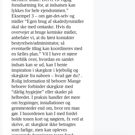
forudsætning for, at indsatsen kan
lykkes for hele ejendommen.”
Eksempel 3 – om gør-det-selv og
midler “Egen brug af skadedyrsmidler
skal ske med omtanke. Hvis du
overvejer at bruge kemiske midler,
anbefaler vi, at du først kontakter
bestyrelsen/administrator, så
eventuelle tiltag kan koordineres med
en fælles plan.” Vil I have et større
overblik over, hvordan en samlet
indsats kan se ud, kan I hente
inspiration i skægkræ i lejebolig og
skægkræ fra naboen – hvad gør du? .
Rolig information til beboere Mange
beboere forbinder skægkræ med
“dårlig hygiejne” eller skader på
helbredet. I praksis handler det mere
om bygninger, installationer og
gemmesteder end om, hvor ren man
gør. I husordenen kan I med fordel
holde tonen kort og nøgtern, fx ved at
skrive, at: skægkræ ikke betragtes
som farlige, men kan opleves