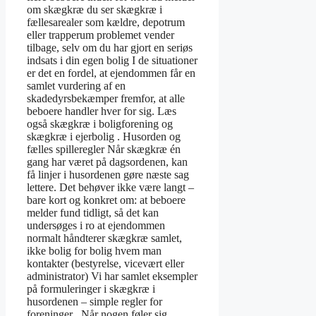
om skægkræ du ser skægkræ i
fællesarealer som kældre, depotrum
eller trapperum problemet vender
tilbage, selv om du har gjort en seriøs
indsats i din egen bolig I de situationer
er det en fordel, at ejendommen får en
samlet vurdering af en
skadedyrsbekæmper fremfor, at alle
beboere handler hver for sig. Læs
også skægkræ i boligforening og
skægkræ i ejerbolig . Husorden og
fælles spilleregler Når skægkræ én
gang har været på dagsordenen, kan
få linjer i husordenen gøre næste sag
lettere. Det behøver ikke være langt –
bare kort og konkret om: at beboere
melder fund tidligt, så det kan
undersøges i ro at ejendommen
normalt håndterer skægkræ samlet,
ikke bolig for bolig hvem man
kontakter (bestyrelse, vicevært eller
administrator) Vi har samlet eksempler
på formuleringer i skægkræ i
husordenen – simple regler for
foreninger . Når nogen føler sig