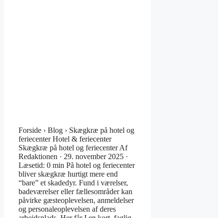
Forside › Blog › Skægkræ på hotel og
feriecenter Hotel & feriecenter
Skægkræ på hotel og feriecenter Af
Redaktionen · 29. november 2025 ·
Læsetid: 0 min På hotel og feriecenter
bliver skægkræ hurtigt mere end
“bare” et skadedyr. Fund i værelser,
badeværelser eller fællesområder kan
påvirke gæsteoplevelsen, anmeldelser
og personaleoplevelsen af deres
arbejdsplads. Her får I en kort, faglig