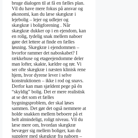
bruge dialogen til at få en fælles plan.
Vil du have mere fokus på ansvar og
økonomi, kan du læse skægkræ i
lejebolig – lejer og udlejer og
skægkræ i boligforening . Når
skægkræ dukker op i en ejendom, kan
en rolig, tydelig snak mellem naboer
gøre det lettere at finde en fælles
løsning. Skægkræ i ejendommen –
hvorfor rammer det naboskabet? I
rækkehuse og etageejendomme deler
man lofter, skakte, kældre og rør. Vi
ser ofte skægkræ i næsten klinisk rene
hjem, hvor dyrene lever i selve
konstruktionen – ikke i rod og snavs.
Derfor kan man sjældent pege på én
“skyldig” bolig. Det er mere realistisk
at se det som et fælles
bygningsproblem, der skal løses
sammen. Det gør det også nemmere at
holde snakken mellem beboere på et
helt almindeligt, roligt niveau. Vil du
læse mere om, hvordan skægkræ
bevæger sig mellem boliger, kan du
supplere med skægkræ fra naboen –