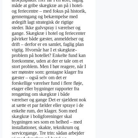
måde at gribe skægkræ an på i hotel-
og feriecentre – med fokus på historik,
gennemgang og bekæmpelse med
ædegift lagt strategisk de rigtige
steder. Ikke gulvspray i værelser og
gange. Skægkræ i hotel og feriecenter
påvirker både gæster, anmeldelser og
drift – derfor er en samlet, faglig plan
vigtig. Hvornår har I et skægkræ-
problem på hotellet? Enkelte fund kan
forekomme, uden at der er tale om et
stort problem. Men I bør reagere, når I
ser mønstre som: gentagne klager fra
gæster – også selv om det er
forskellige værelser fund i flere fløje,
etager eller bygninger rapporter fra
rengøring om skægkræ i både
værelser og gange Det er sjældent nok
at sætte et par fælder eller spraye i de
enkelte rum, der klager. Som med
skægkræ i boligforeninger skal
bygningen ses som en helhed – med
installationer, skakte, teknikrum og
servicegange. Tre trin: sådan arbejder