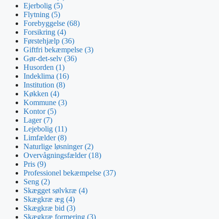
Ejerbolig
(5)
Flytning
(5)
Forebyggelse
(68)
Forsikring
(4)
Førstehjælp
(36)
Giftfri bekæmpelse
(3)
Gør-det-selv
(36)
Husorden
(1)
Indeklima
(16)
Institution
(8)
Køkken
(4)
Kommune
(3)
Kontor
(5)
Lager
(7)
Lejebolig
(11)
Limfælder
(8)
Naturlige løsninger
(2)
Overvågningsfælder
(18)
Pris
(9)
Professionel bekæmpelse
(37)
Seng
(2)
Skægget sølvkræ
(4)
Skægkræ æg
(4)
Skægkræ bid
(3)
Skægkræ formering
(3)