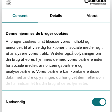
Skægkræ i boligforening
november 23, 2025
Consent
Details
About
Forside › Blog › Skægkræ i boligforening Viden Skægkræ i
boligforening Af Redaktionen · 23. november 2025 · Læsetid: 0 min
Når der er skægkræ i en boligforening, er det sjældent kun ét
lejemål, der er ramt. De kan bevæge sig via rør, lofter og
Denne hjemmeside bruger cookies
etageadskillelser, og derfor er skægkræ
Vi bruger cookies til at tilpasse vores indhold og
Læs mere »
annoncer, til at vise dig funktioner til sociale medier og til
at analysere vores trafik. Vi deler også oplysninger om
Skægkræ i ejerbolig
din brug af vores hjemmeside med vores partnere inden
for sociale medier, annonceringspartnere og
november 22, 2025
analysepartnere. Vores partnere kan kombinere disse
data med andre oplysninger, du har givet dem, eller som
Forside › Blog › Skægkræ i ejerbolig Privat Skægkræ i ejerbolig Af
Redaktionen · 22. november 2025 · Læsetid: 0 min Skægkræ i
de har indsamlet fra din brug af deres tjenester.
ejerbolig opleves ofte som et chok – uanset om det er nybyg,
rækkehus eller ældre villa. Heldigvis er det et kendt problem, der
kan håndteres systematisk, uden
Consent
Nødvendig
Selection
Læs mere »