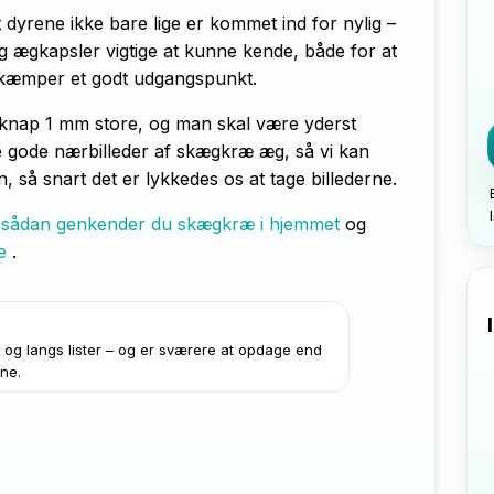
 dyrene ikke bare lige er kommet ind for nylig –
og ægkapsler vigtige at kunne kende, både for at
ekæmper et godt udgangspunkt.
knap 1 mm store, og man skal være yderst
ffe gode nærbilleder af skægkræ æg, så vi kan
n, så snart det er lykkedes os at tage billederne.
e
sådan genkender du skægkræ i hjemmet
og
se
.
 og langs lister – og er sværere at opdage end
ne.