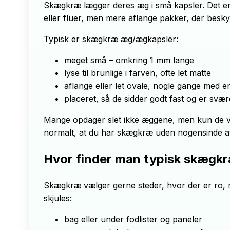
Skægkræ lægger deres æg i små kapsler. Det er 
eller fluer, men mere aflange pakker, der besk
Typisk er skægkræ æg/ægkapsler:
meget små – omkring 1 mm lange
lyse til brunlige i farven, ofte let matte
aflange eller let ovale, nogle gange med 
placeret, så de sidder godt fast og er svær
Mange opdager slet ikke æggene, men kun de vo
normalt, at du har skægkræ uden nogensinde at
Hvor finder man typisk skægk
Skægkræ vælger gerne steder, hvor der er ro, m
skjules:
bag eller under fodlister og paneler