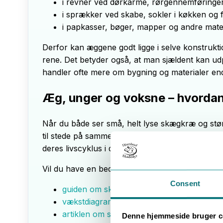
i revner ved dørkarme, rørgennemføringer 
i sprækker ved skabe, sokler i køkken og f
i papkasser, bøger, mapper og andre material
Derfor kan æggene godt ligge i selve konstrukti
rene. Det betyder også, at man sjældent kan udp
handler ofte mere om bygning og materialer en
Æg, unger og voksne – hvord
Når du både ser små, helt lyse skægkræ og størr
til stede på samme tid. Æg er endnu et lag oven
deres livscyklus i dit hjem.
Vil du have en bedre fornemmelse af, hvor lang
Consent
guiden om skægkræ unger
– så du kan ken
vækstdiagrammet
– der giver en idé om, 
artiklen om skægkræ og formering
Denne hjemmeside bruger c