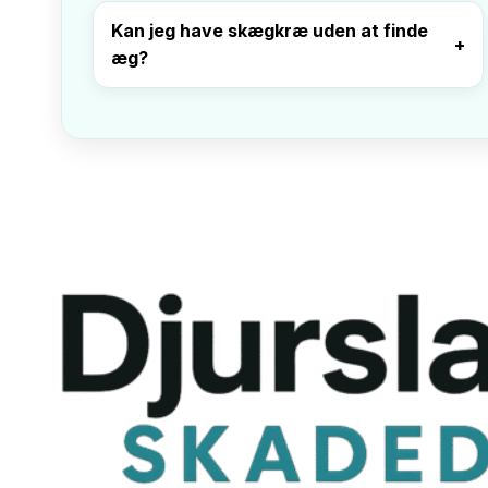
Kan jeg have skægkræ uden at finde
æg?