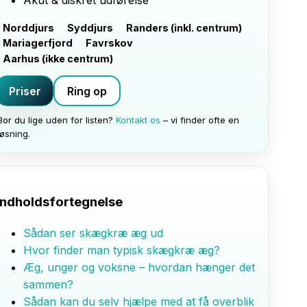
Akut & diskret udførelse
Norddjurs
Syddjurs
Randers (inkl. centrum)
Mariagerfjord
Favrskov
Aarhus (ikke centrum)
Priser
Ring op
Bor du lige uden for listen?
Kontakt os
– vi finder ofte en
løsning.
Indholdsfortegnelse
Sådan ser skægkræ æg ud
Hvor finder man typisk skægkræ æg?
Æg, unger og voksne – hvordan hænger det
sammen?
Sådan kan du selv hjælpe med at få overblik