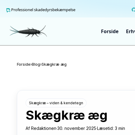
Professionel skadedyrsbekæmpelse
Spring til indhold
Forside
Erh
Forside
›
Blog
›
Skægkræ æg
Skægkræ – viden & kendetegn
Skægkræ æg
Af
Redaktionen
·
30. november 2025
·
Læsetid: 3 min