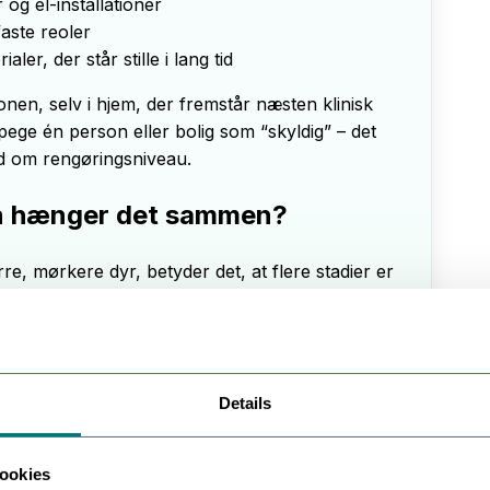
og el-installationer
aste reoler
er, der står stille i lang tid
onen, selv i hjem, der fremstår næsten klinisk
ege én person eller bolig som “skyldig” – det
d om rengøringsniveau.
an hænger det sammen?
e, mørkere dyr, betyder det, at flere stadier er
i og viser, at skægkræene får lov at gennemføre
t problemet er, kan du bruge:
Details
de forskel på størrelser
hvor længe de kan have været der
ookies