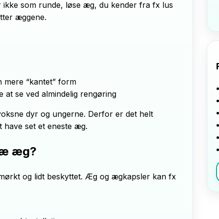
ikke som runde, løse æg, du kender fra fx lus
ytter æggene.
en mere “kantet” form
e at se ved almindelig rengøring
ksne dyr og ungerne. Derfor er det helt
 have set et eneste æg.
ræ æg?
ørkt og lidt beskyttet. Æg og ægkapsler kan fx