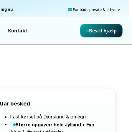
Ring nu
For både private & erhverv
Bestil hjælp
Q
Kontakt
Klar besked
Fast kørsel på Djursland & omegn
Større opgaver: hele Jylland + Fyn