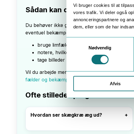
Vi bruger cookies til at tilpas
Sådan kan du selv hjælpe med a
vores trafik. Vi deler også 
annonceringspartnere og anal
Du behøver ikke gå på jagt efter hvert enkelt 
dem, eller som de har indsaml
eventuel bekæmper med at få et bedre billede af
Consent
bruge limfælder som “kamera” på problem
Nødvendig
Selection
notere, hvilke rum og zoner du ser mest akt
tage billeder af fund af æg/ægkapsler, hvis 
Vil du arbejde mere systematisk med fælder, k
fælder og bekæmpelse
.
Afvis
Ofte stillede spørgsmål om s
Hvordan ser skægkræ æg ud?