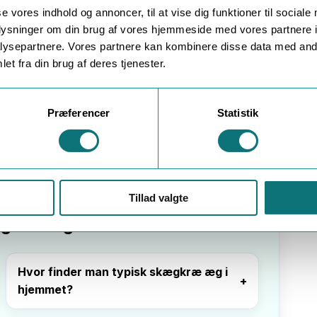
se vores indhold og annoncer, til at vise dig funktioner til sociale
t få overblik
oplysninger om din brug af vores hjemmeside med vores partnere i
ysepartnere. Vores partnere kan kombinere disse data med andr
æg. Men du kan hjælpe både dig selv og en
et fra din brug af deres tjenester.
 situationen ved at:
et – se hvor og hvor mange, der fanges
Præferencer
Statistik
ivitet i
du er i tvivl
an du læse
limfælder til skægkræ
og
skægkræ
Tillad valgte
kægkræ æg
Hvor finder man typisk skægkræ æg i
hjemmet?