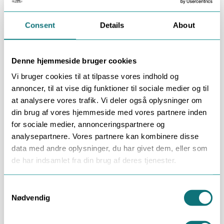
i stedet for rundtomkring i stuen
smid det ud eller i genbrug, når I alligevel
Consent
Details
About
rydder op efter aftenen
stil enkelte gaver i bryggers eller entre, hvis
du er meget utryg ved, hvor de har stået før –
Denne hjemmeside bruger cookies
især tekstiler og bøger
Vi bruger cookies til at tilpasse vores indhold og
Når gæster, kufferter og poser skal ud igen, er det
annoncer, til at vise dig funktioner til sociale medier og til
præcis samme logik som efter ferier og rejser. Du
at analysere vores trafik. Vi deler også oplysninger om
kan hente flere idéer i
undgå skægkræ efter ferie
.
din brug af vores hjemmeside med vores partnere inden
for sociale medier, annonceringspartnere og
Hvornår skal du reagere – og evt.
analysepartnere. Vores partnere kan kombinere disse
data med andre oplysninger, du har givet dem, eller som
få hjælp?
de har indsamlet fra din brug af deres tjenester.
Finder du et enkelt skægkræ i forbindelse med en
Consent
pakke, er det ikke i sig selv et tegn på, at hele
Nødvendig
Selection
hjemmet er angrebet. Men det er en god anledning
til at: