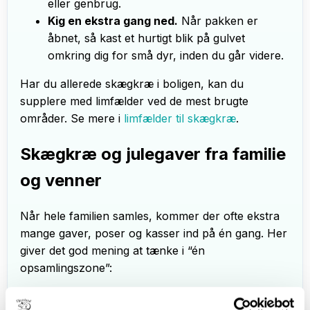
eller genbrug.
Kig en ekstra gang ned.
Når pakken er
åbnet, så kast et hurtigt blik på gulvet
omkring dig for små dyr, inden du går videre.
Har du allerede skægkræ i boligen, kan du
supplere med limfælder ved de mest brugte
områder. Se mere i
limfælder til skægkræ
.
Skægkræ og julegaver fra familie
og venner
Når hele familien samles, kommer der ofte ekstra
mange gaver, poser og kasser ind på én gang. Her
giver det god mening at tænke i “én
opsamlingszone”:
lad brugt gavepapir og pap ende samme sted