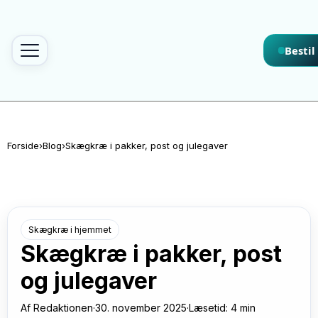
Spring til indhold
Bestil
Forside
›
Blog
›
Skægkræ i pakker, post og julegaver
Skægkræ i hjemmet
Skægkræ i pakker, post
og julegaver
Af
Redaktionen
·
30. november 2025
·
Læsetid: 4 min