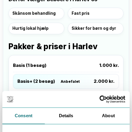
Skånsom behandling
Fast pris
Hurtig lokal hjælp
Sikker for børn og dyr
Pakker & priser i Harlev
Basis (1 besøg)
1.000 kr.
Basis+ (2 besøg)
2.000 kr.
Anbefalet
Udvidet forløb (4 besøg på 12 mdr.)
3.900 kr.
Consent
Details
About
Priser er inkl. moms og kørsel i Harlev og omegn
(huse op til 200 m²). Besøget omfatter
inspektion
,