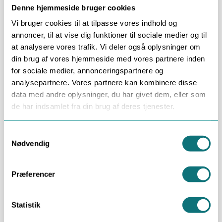
målrettet behandling
og
kort rådgivning om
Denne hjemmeside bruger cookies
forebyggelse
. Bor du i en anden del af Jylland, kan
Vi bruger cookies til at tilpasse vores indhold og
du se vores samlede overblik over
skægkræ
annoncer, til at vise dig funktioner til sociale medier og til
bekæmpelse i Jylland (privat)
.
at analysere vores trafik. Vi deler også oplysninger om
din brug af vores hjemmeside med vores partnere inden
Bestil tid
for sociale medier, annonceringspartnere og
analysepartnere. Vores partnere kan kombinere disse
Ring 81 61 63 55
data med andre oplysninger, du har givet dem, eller som
de har indsamlet fra din brug af deres tjenester.
FAQ – skægkræ i Harlev
Consent
Nødvendig
Selection
Jeg har lige opdaget skægkræ i Harlev –
hvad er første skridt?
Præferencer
Kan I komme om aftenen eller i
weekenden?
Statistik