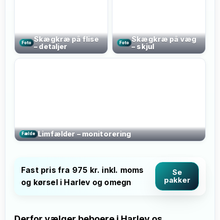
Skægkræ på flise
Skægkræ på væg
Foto
Foto
– detaljer
– skjul
Limfælder – monitorering
Fælde
Fast pris fra 975 kr. inkl. moms
Se
pakker
og kørsel i Harlev og omegn
Derfor vælger beboere i Harlev os