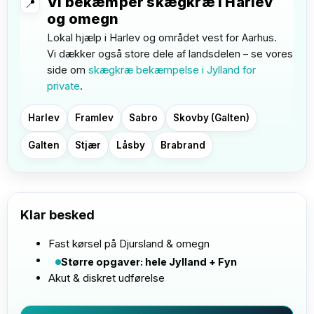
Vi bekæmper skægkræ i Harlev
📍
og omegn
Lokal hjælp i Harlev og området vest for Aarhus.
Vi dækker også store dele af landsdelen – se vores
side om
skægkræ bekæmpelse i Jylland for
private
.
Harlev
Framlev
Sabro
Skovby (Galten)
Galten
Stjær
Låsby
Brabrand
Listen er eksempler; vi dækker hele lokalområdet omkring Ha
Klar besked
Fast kørsel på Djursland & omegn
Større opgaver: hele Jylland + Fyn
Akut & diskret udførelse