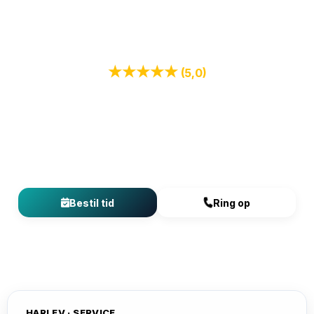
Din Specialist
Djursland Skadedyr
★★★★★
(5,0)
+78 tilfredse kunder med skægkræproblemer
“Hurtig på pletten her for at udrydde de uønskede ‘dyr’.
Arbejdet blev ordnet med 100% tilfredshed og som lovet et godt
resultat.”
– Helle Schmidt (for 18 uger siden)
Bestil tid
Ring op
HARLEV · SERVICE