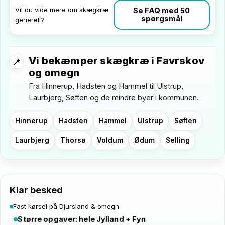
Vil du vide mere om skægkræ
Se FAQ med 50
spørgsmål
generelt?
Vi bekæmper skægkræ i Favrskov
📍
og omegn
Fra Hinnerup, Hadsten og Hammel til Ulstrup,
Laurbjerg, Søften og de mindre byer i kommunen.
Hinnerup
Hadsten
Hammel
Ulstrup
Søften
Laurbjerg
Thorsø
Voldum
Ødum
Selling
Listen er eksempler; vi dækker hele Favrskov Kommune og næ
Klar besked
Fast kørsel på Djursland & omegn
Større opgaver: hele Jylland + Fyn