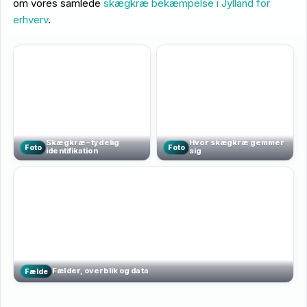
om vores samlede
skægkræ bekæmpelse i Jylland for
erhverv
.
Skægkræ – tydelig
Hvor skægkræ gemmer
Foto
Foto
identifikation
sig
Fælder, overblik og data
Fælde