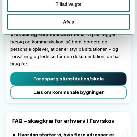
Tillad valgte
Skoler, dagtilbud og pleje
I skoler, daginstitutioner, plejecentre og andre
Afvis
kommunale bygninger i Favrskov er skægkræ både et
praktisk og kommunikativt
tema. Vi planlægger
besøg og kommunikation, så børn, borgere og
personale oplever, at der er styr på situationen – og
forvaltning og ledelse får den dokumentation, de har
brug for.
Forespørg på institution/skole
Læs om kommunale bygninger
FAQ – skægkræ for erhverv i Favrskov
Hvordan starter vi, hvis flere adresser er