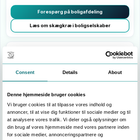
Forespørg på boligafdeling
Læs om skægkræ i boligselskaber
Kontor & erhverv
Kontorhuse, klinikker og værksteder
Consent
Details
About
I kontorer, klinikker og mindre erhvervsejendomme i fx
Hinnerup, Hadsten og Søften
skal hensynet til både
arbejdsmiljø og kunder/borgere balanceres. Vi
Denne hjemmeside bruger cookies
tilrettelægger indsatsen, så behandlingen er diskret, og
medarbejdere får en rolig forklaring på, hvad der sker –
Vi bruger cookies til at tilpasse vores indhold og
og hvorfor.
annoncer, til at vise dig funktioner til sociale medier og til
at analysere vores trafik. Vi deler også oplysninger om
Få vurdering af erhvervslokaler
din brug af vores hjemmeside med vores partnere inden
for sociale medier, annonceringspartnere og
Læs om skægkræ på arbejdspladsen