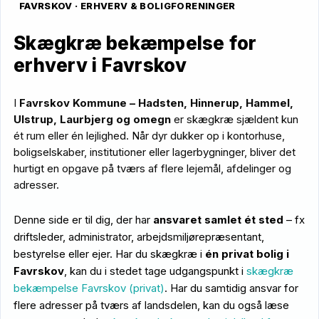
FAVRSKOV · ERHVERV & BOLIGFORENINGER
Skægkræ bekæmpelse for
erhverv i Favrskov
I
Favrskov Kommune – Hadsten, Hinnerup, Hammel,
Ulstrup, Laurbjerg og omegn
er skægkræ sjældent kun
ét rum eller én lejlighed. Når dyr dukker op i kontorhuse,
boligselskaber, institutioner eller lagerbygninger, bliver det
hurtigt en opgave på tværs af flere lejemål, afdelinger og
adresser.
Denne side er til dig, der har
ansvaret samlet ét sted
– fx
driftsleder, administrator, arbejdsmiljørepræsentant,
bestyrelse eller ejer. Har du skægkræ i
én privat bolig i
Favrskov
, kan du i stedet tage udgangspunkt i
skægkræ
bekæmpelse Favrskov (privat)
. Har du samtidig ansvar for
flere adresser på tværs af landsdelen, kan du også læse