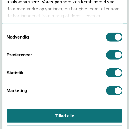
analysepartnere. Vores partnere kan kombinere disse
data med andre oplysninger, du har givet dem, eller som
de har indsamlet fra din brug af deres tjenester.
Lager & logistik
Lagre, haller og logistik i Favrskov
Consent
Nødvendig
Selection
I lagerhaller og logistik i og omkring
Hammel,
Laurbjerg og Søften
følger skægkræ ofte med paller,
Præferencer
pap og varer. Vi kombinerer monitorering med
limfælder, målrettet behandling og klare anbefalinger til,
hvordan I håndterer vareflow, så nye dyr ikke konstant
Statistik
kommer ind ad porten igen.
Marketing
Tal om lager-/logistikopgave
Læs om skægkræ på lager og logistik
Tillad alle
Kommunale bygninger