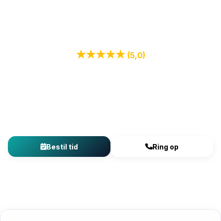
Din Specialist
Djursland Skadedyr
★★★★★
(5,0)
+78 tilfredse kunder med skægkræproblemer
“Vi fik behandlet for skægkræ og det virkede super effektivt. Vi
er mega glade for hele forløbet. Kan klart anbefales.”
– Rasmus Lund (for 2 uger siden)
Bestil tid
Ring op