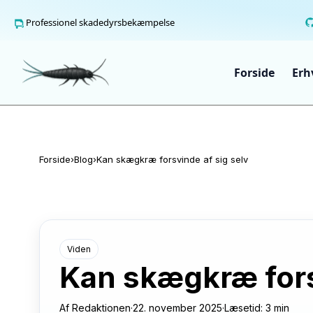
Professionel skadedyrsbekæmpelse
Spring til indhold
Forside
Erh
Forside
›
Blog
›
Kan skægkræ forsvinde af sig selv
Viden
Kan skægkræ fors
Af
Redaktionen
·
22. november 2025
·
Læsetid: 3 min