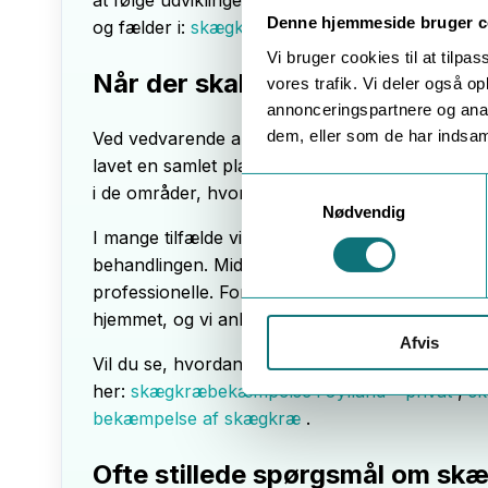
Denne hjemmeside bruger c
og fælder i:
skægkræfælder og bekæmpelse
.
Vi bruger cookies til at tilpas
Når der skal professionel bekæ
vores trafik. Vi deler også 
annonceringspartnere og anal
dem, eller som de har indsaml
Ved vedvarende aktivitet er det typisk nødvend
lavet en samlet plan for boligen, hvor vi kombin
Consent
i de områder, hvor skægkræ faktisk lever og sø
Nødvendig
Selection
I mange tilfælde vil en autoriseret skadedyrs
behandlingen. Midlet udlægges målrettet dér, 
professionelle. Forkert brug kan gøre bekæmpel
hjemmet, og vi anbefaler derfor ikke, at private 
Afvis
Vil du se, hvordan et professionelt forløb typi
her:
skægkræbekæmpelse i Jylland – privat
,
s
bekæmpelse af skægkræ
.
Ofte stillede spørgsmål om sk