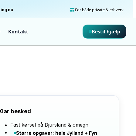
Ring nu
For både private & erhverv
Bestil hjælp
Q
Kontakt
Klar besked
Fast kørsel på Djursland & omegn
Større opgaver: hele Jylland + Fyn