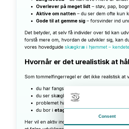
Overlever på meget lidt
– støv, pap, bog
Aktive om natten
– du ser dem ofte kun k
Gode til at gemme sig
– forsvinder ind un
Det betyder, at selv få individer over tid kan udvi
forstå mere om, hvordan de udvikler sig, kan d
vores hovedguide
skægkræ i hjemmet – kende
Hvornår er det urealistisk at h
Som tommelfingerregel er det ikke realistisk at 
du har fangster i limfælder i
flere rum
du ser skægkræ både i
stue, køkken og 
problemet har stået på i
måneder eller år
du bor i
etageejendom
, hvor de kan vandr
Consent
Her vil en aktiv indsats næsten altid være nødve
at følge udviklingen, men de erstatter ikke e