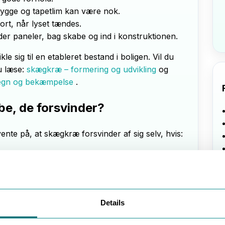
rygge og tapetlim kan være nok.
ort, når lyset tændes.
der paneler, bag skabe og ind i konstruktionen.
kle sig til en etableret bestand i boligen. Vil du
u læse:
skægkræ – formering og udvikling
og
tegn og bekæmpelse
.
åbe, de forsvinder?
vente på, at skægkræ forsvinder af sig selv, hvis:
soveværelse
e mellem lejligheder.
Details
ndig. Fælder og rengøring er gode værktøjer til
n samlet bekæmpelse. Læs mere om overvågning