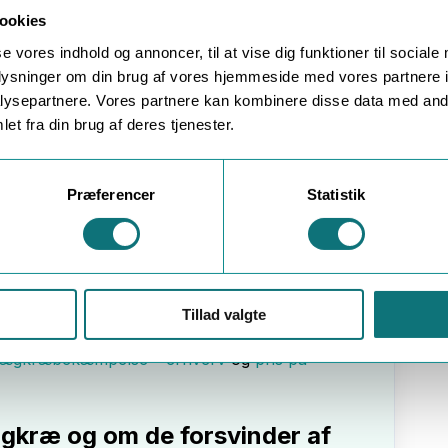
ookies
se vores indhold og annoncer, til at vise dig funktioner til sociale
mpelse til
oplysninger om din brug af vores hjemmeside med vores partnere i
ysepartnere. Vores partnere kan kombinere disse data med andr
et fra din brug af deres tjenester.
igt med professionel bekæmpelse. Her bliver der
erer tætning, monitorering og strategisk indsats
ger føde.
Præferencer
Statistik
bekæmper bruge
ædegift
som en del af
hvor skægkræene færdes – og kun af
sen mindre effektiv og give unødig kemi i
selv forsøger sig med disse midler.
Tillad valgte
sk ser ud – og hvad det koster – kan du læse mere
kægkræbekæmpelse – erhverv
og
pris på
ægkræ og om de forsvinder af