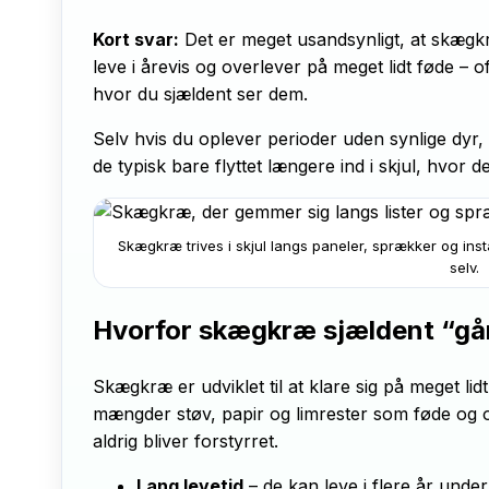
Kort svar:
Det er meget usandsynligt, at skægkr
leve i årevis og overlever på meget lidt føde – of
hvor du sjældent ser dem.
Selv hvis du oplever perioder uden synlige dyr, 
de typisk bare flyttet længere ind i skjul, hvor d
Skægkræ trives i skjul langs paneler, sprækker og insta
selv.
Hvorfor skægkræ sjældent “går
Skægkræ er udviklet til at klare sig på meget lid
mængder støv, papir og limrester som føde og o
aldrig bliver forstyrret.
Lang levetid
– de kan leve i flere år unde