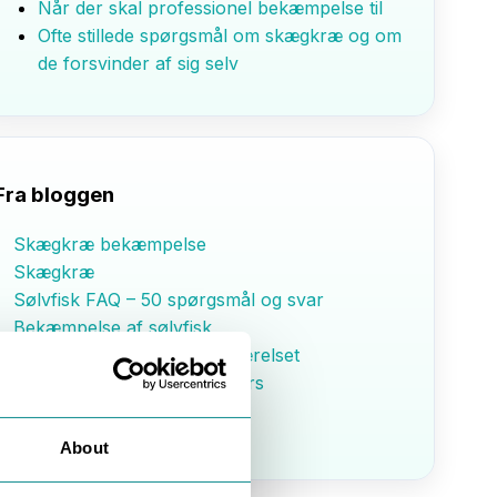
Når der skal professionel bekæmpelse til
Ofte stillede spørgsmål om skægkræ og om
de forsvinder af sig selv
Fra bloggen
Skægkræ bekæmpelse
Skægkræ
Sølvfisk FAQ – 50 spørgsmål og svar
Bekæmpelse af sølvfisk
Sølvfisk i sengen og soveværelset
Sølvfisk i køkken og bryggers
Forrige
Næste
About