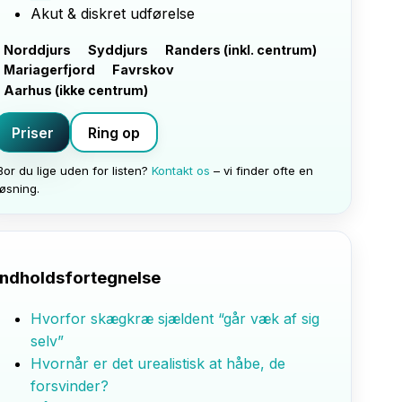
Akut & diskret udførelse
Norddjurs
Syddjurs
Randers (inkl. centrum)
Mariagerfjord
Favrskov
Aarhus (ikke centrum)
Priser
Ring op
Bor du lige uden for listen?
Kontakt os
– vi finder ofte en
løsning.
Indholdsfortegnelse
Hvorfor skægkræ sjældent “går væk af sig
selv”
Hvornår er det urealistisk at håbe, de
forsvinder?